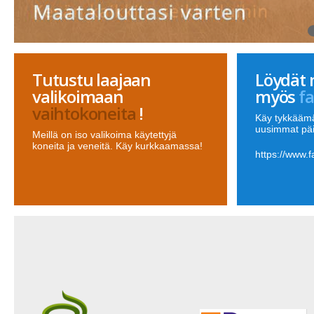
Tutustu laajaan
Löydät 
valikoimaan
myös
f
vaihtokoneita
!
Käy tykkäämä
uusimmat pä
Meillä on iso valikoima käytettyjä
koneita ja veneitä. Käy kurkkaamassa!
https://www.