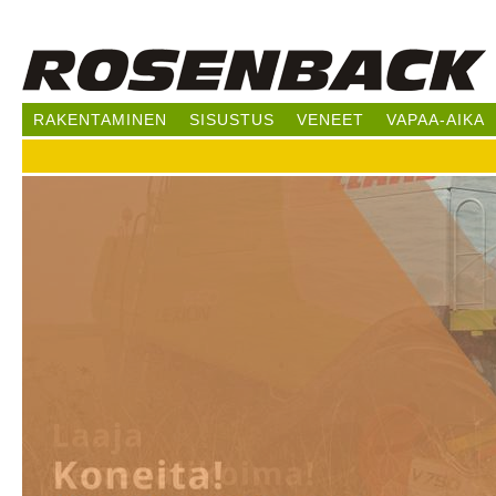
Hy
pää
RAKENTAMINEN
SISUSTUS
VENEET
VAPAA-AIKA